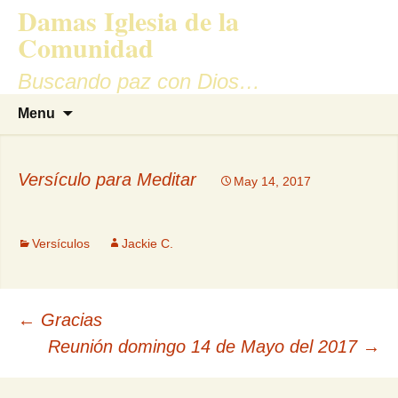
Damas Iglesia de la
Comunidad
Buscando paz con Dios…
Skip
Search
Menu
to
for:
content
Versículo para Meditar
May 14, 2017
Versículos
Jackie C.
Post
←
Gracias
Reunión domingo 14 de Mayo del 2017
→
navigation